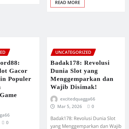
READ MORE
ZED
UNCATEGORIZED
ord88:
Badak178: Revolusi
lot Gacor
Dunia Slot yang
in Populer
Menggemparkan dan
n
Wajib Disimak!
 Game
excitedquagga66
Mar 5, 2026
0
gga66
Badak178: Revolusi Dunia Slot
0
yang Menggemparkan dan Wajib