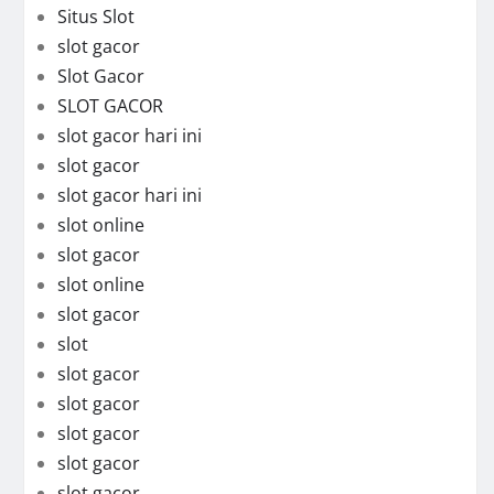
Situs Slot
slot gacor
Slot Gacor
SLOT GACOR
slot gacor hari ini
slot gacor
slot gacor hari ini
slot online
slot gacor
slot online
slot gacor
slot
slot gacor
slot gacor
slot gacor
slot gacor
slot gacor