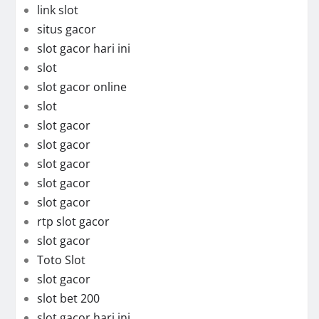
link slot
situs gacor
slot gacor hari ini
slot
slot gacor online
slot
slot gacor
slot gacor
slot gacor
slot gacor
slot gacor
rtp slot gacor
slot gacor
Toto Slot
slot gacor
slot bet 200
slot gacor hari ini