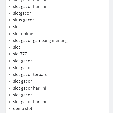
slot gacor hari ini
slotgacor
situs gacor
slot
slot online
slot gacor gampang menang
slot
slot777
slot gacor
slot gacor
slot gacor terbaru
slot gacor
slot gacor hari ini
slot gacor
slot gacor hari ini
demo slot