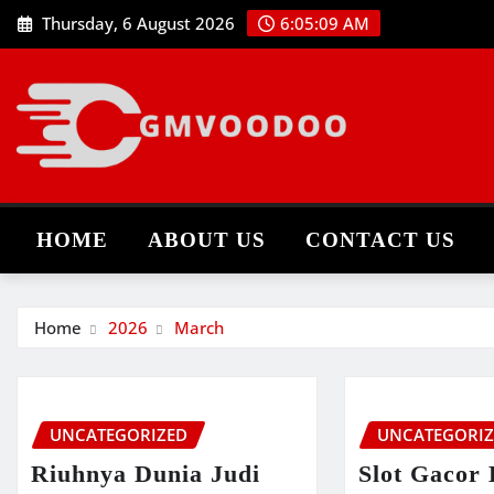
Skip
Thursday, 6 August 2026
6:05:09 AM
to
content
HOME
ABOUT US
CONTACT US
Home
2026
March
UNCATEGORIZED
UNCATEGORI
Riuhnya Dunia Judi
Slot Gacor 