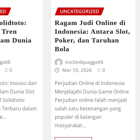
ZED
UNCATEGORIZED
lidtoto:
Ragam Judi Online di
 Tren
Indonesia: Antara Slot,
lam Dunia
Poker, dan Taruhan
Bola
gga66
excitedquagga66
0
Mar 10, 2026
0
oto: Inovasi dan
Perjudian Online di Indonesia:
lam Dunia Slot
Menjelajahi Dunia Game Online
 Solidtoto:
Perjudian online telah menjadi
n Terbaru dalam
salah satu kesenangan yang
ne…
populer di kalangan
masyarakat…