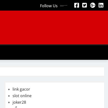
Follow Us
link gacor
slot online
joker28