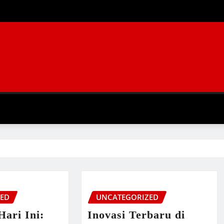
ZED
UNCATEGORIZED
Hari Ini:
Inovasi Terbaru di