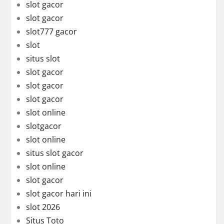
slot gacor
slot gacor
slot777 gacor
slot
situs slot
slot gacor
slot gacor
slot gacor
slot online
slotgacor
slot online
situs slot gacor
slot online
slot gacor
slot gacor hari ini
slot 2026
Situs Toto