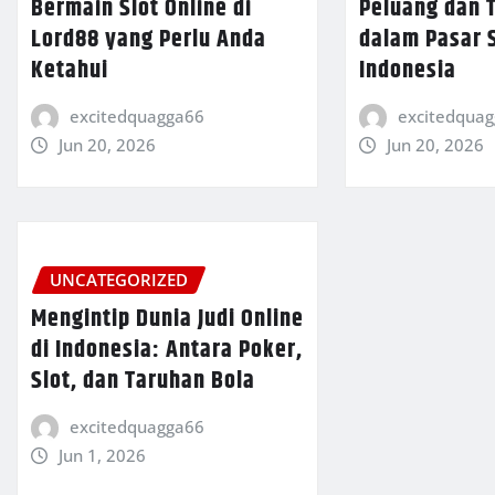
Bermain Slot Online di
Peluang dan 
Lord88 yang Perlu Anda
dalam Pasar S
Ketahui
Indonesia
excitedquagga66
excitedqua
Jun 20, 2026
Jun 20, 2026
UNCATEGORIZED
Mengintip Dunia Judi Online
di Indonesia: Antara Poker,
Slot, dan Taruhan Bola
excitedquagga66
Jun 1, 2026