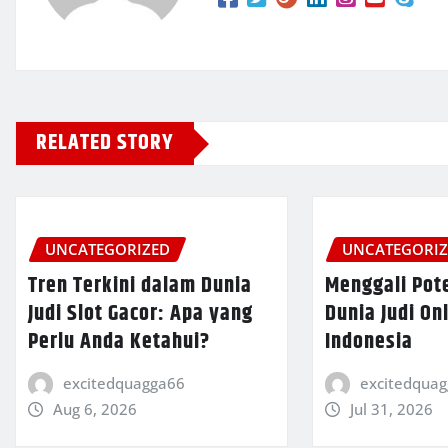
RELATED STORY
UNCATEGORIZED
UNCATEGORI
Tren Terkini dalam Dunia
Menggali Pote
Judi Slot Gacor: Apa yang
Dunia Judi Onl
Perlu Anda Ketahui?
Indonesia
excitedquagga66
excitedqua
Aug 6, 2026
Jul 31, 2026