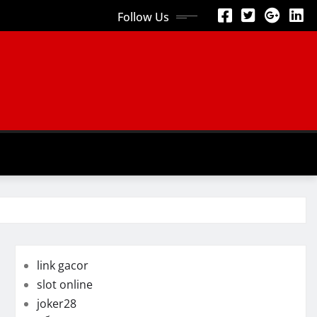
Follow Us
link gacor
slot online
joker28