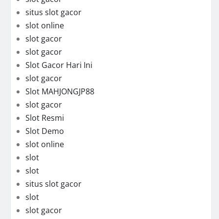
situs slot gacor
slot online
slot gacor
slot gacor
Slot Gacor Hari Ini
slot gacor
Slot MAHJONGJP88
slot gacor
Slot Resmi
Slot Demo
slot online
slot
slot
situs slot gacor
slot
slot gacor