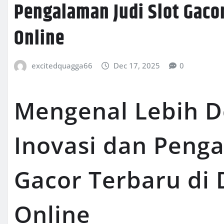
Pengalaman Judi Slot Gaco
Online
excitedquagga66
Dec 17, 2025
0
Mengenal Lebih De
Inovasi dan Penga
Gacor Terbaru di
Online