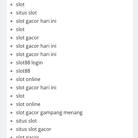
slot
situs slot
slot gacor hari ini
slot
slot gacor
slot gacor hari ini
slot gacor hari ini
slot88 login
slot88
slot online
slot gacor hari ini
slot
slot online
slot gacor gampang menang
situs slot
situs slot gacor
slot gacor