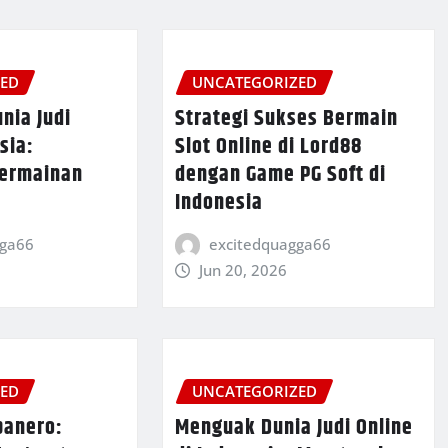
ZED
UNCATEGORIZED
unia Judi
Strategi Sukses Bermain
sia:
Slot Online di Lord88
Permainan
dengan Game PG Soft di
Indonesia
gga66
excitedquagga66
Jun 20, 2026
ZED
UNCATEGORIZED
banero:
Menguak Dunia Judi Online