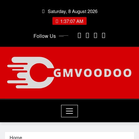
Skip
Saturday, 8 August 2026
to
content
1:37:08 AM
Follow Us
Home