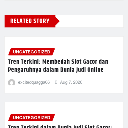
RELATED STORY
UNCATEGORIZED
Tren Terkini: Membedah Slot Gacor dan
Pengaruhnya dalam Dunia Judi Online
excitedquagga66
Aug 7, 2026
UNCATEGORIZED
Tren Terkini dalam Dunia Judi Slot Gacor: