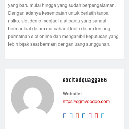
yang baru mulai hingga yang sudah berpengalaman.
Dengan adanya kesempatan untuk berlatih tanpa
risiko, slot demo menjadi alat bantu yang sangat
bermanfaat dalam memahami lebih dalam tentang
permainan slot online dan mengambil keputusan yang
lebih bijak saat bermain dengan uang sungguhan.
excitedquagga66
Website:
https://cgmvoodoo.com