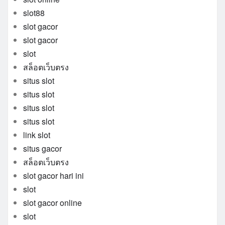
slot88
slot gacor
slot gacor
slot
สล็อตเว็บตรง
situs slot
situs slot
situs slot
situs slot
link slot
situs gacor
สล็อตเว็บตรง
slot gacor hari ini
slot
slot gacor online
slot