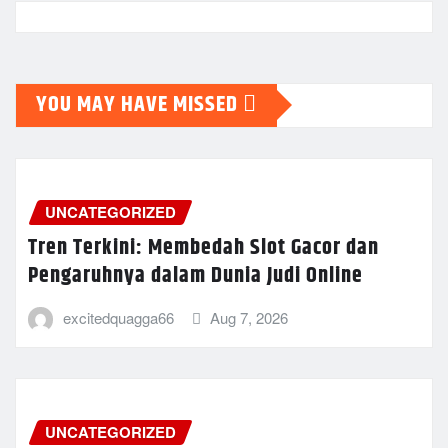
YOU MAY HAVE MISSED
UNCATEGORIZED
Tren Terkini: Membedah Slot Gacor dan
Pengaruhnya dalam Dunia Judi Online
excitedquagga66
Aug 7, 2026
UNCATEGORIZED