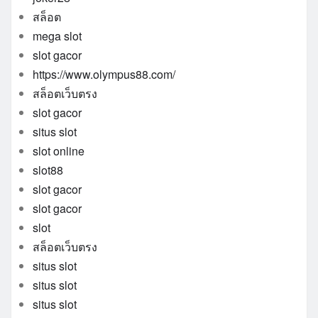
สล็อต
mega slot
slot gacor
https://www.olympus88.com/
สล็อตเว็บตรง
slot gacor
situs slot
slot online
slot88
slot gacor
slot gacor
slot
สล็อตเว็บตรง
situs slot
situs slot
situs slot