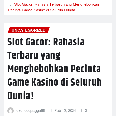
Slot Gacor: Rahasia Terbaru yang Menghebohkan
Pecinta Game Kasino di Seluruh Dunia!
UNCATEGORIZED
Slot Gacor: Rahasia
Terbaru yang
Menghebohkan Pecinta
Game Kasino di Seluruh
Dunia!
excitedquagga66
Feb 12, 2026
0