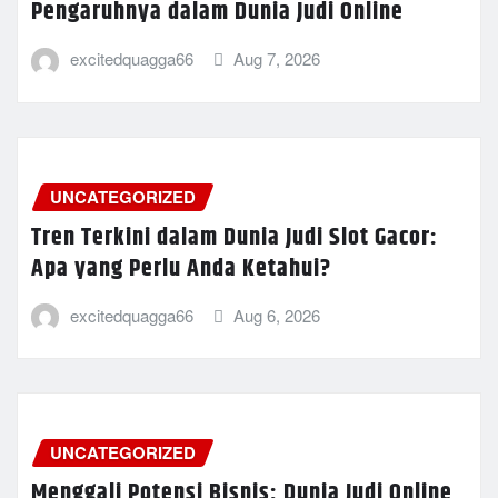
Pengaruhnya dalam Dunia Judi Online
excitedquagga66
Aug 7, 2026
UNCATEGORIZED
Tren Terkini dalam Dunia Judi Slot Gacor:
Apa yang Perlu Anda Ketahui?
excitedquagga66
Aug 6, 2026
UNCATEGORIZED
Menggali Potensi Bisnis: Dunia Judi Online