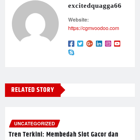
excitedquagga66
Website:
https://cgmvoodoo.com
RELATED STORY
UNCATEGORIZED
Tren Terkini: Membedah Slot Gacor dan