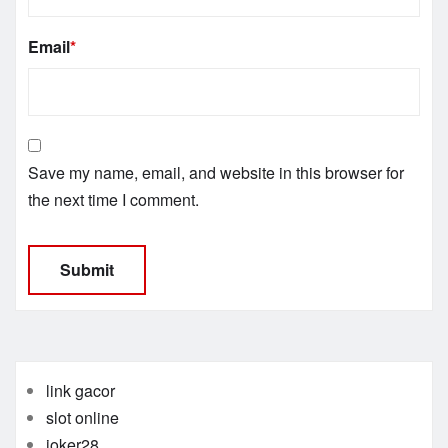
Email
*
Save my name, email, and website in this browser for
the next time I comment.
link gacor
slot online
joker28