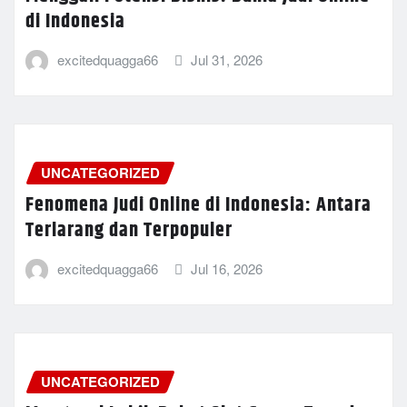
di Indonesia
excitedquagga66
Jul 31, 2026
UNCATEGORIZED
Fenomena Judi Online di Indonesia: Antara
Terlarang dan Terpopuler
excitedquagga66
Jul 16, 2026
UNCATEGORIZED