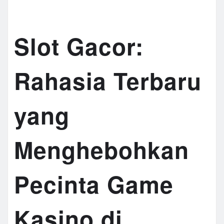
Slot Gacor:
Rahasia Terbaru
yang
Menghebohkan
Pecinta Game
Kasino di