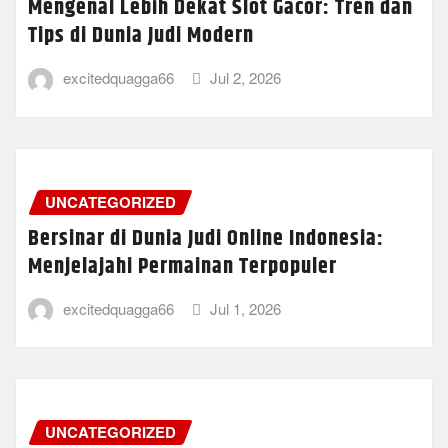
Mengenal Lebih Dekat Slot Gacor: Tren dan
Tips di Dunia Judi Modern
excitedquagga66
Jul 2, 2026
UNCATEGORIZED
Bersinar di Dunia Judi Online Indonesia:
Menjelajahi Permainan Terpopuler
excitedquagga66
Jul 1, 2026
UNCATEGORIZED