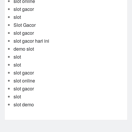
slot online
slot gacor
slot
Slot Gacor
slot gacor
slot gacor hari ini
demo slot
slot
slot
slot gacor
slot online
slot gacor
slot
slot demo